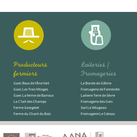
Producteurs
Laiteries /
fermiers
Fromageries
Gaec Roux de l'Âne Vert
La Bonde de Gâtine
Gaec Les Trois Villages
Fromagerie de Fontenille
Gaec La ferme de Barroux
Laiterie Terre de Sèvre
La C'lait des Champs
Fromagerie des Gors
Ferme Georgelet
Sarl Le Villageois
Ferme du Chant du Bois
Fromagerie Le Coteau